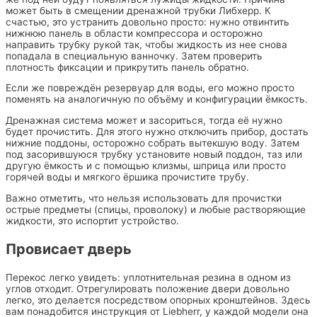
может быть в смещении дренажной трубки Либхерр. К
счастью, это устранить довольно просто: нужно отвинтить
нижнюю панель в области компрессора и осторожно
направить трубку рукой так, чтобы жидкость из нее снова
попадала в специальную ванночку. Затем проверить
плотность фиксации и прикрутить панель обратно.
Если же повреждён резервуар для воды, его можно просто
поменять на аналогичную по объёму и конфигурации ёмкость.
Дренажная система может и засориться, тогда её нужно
будет прочистить. Для этого нужно отключить прибор, достать
нижние поддоны, осторожно собрать вытекшую воду. Затем
под засорившуюся трубку установите новый поддон, таз или
другую ёмкость и с помощью клизмы, шприца или просто
горячей воды и мягкого ёршика прочистите трубу.
Важно отметить, что нельзя использовать для прочистки
острые предметы (спицы, проволоку) и любые растворяющие
жидкости, это испортит устройство.
Провисает дверь
Перекос легко увидеть: уплотнительная резина в одном из
углов отходит. Отрегулировать положение двери довольно
легко, это делается посредством опорных кронштейнов. Здесь
вам понадобится инструкция от Liebherr, у каждой модели она