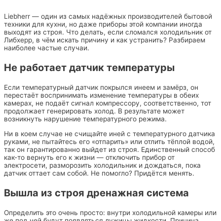
Liebherr — один из самых надёжных производителей бытовой
техники для кухни, но даже приборы этой компании иногда
выходят из строя. Что делать, если сломался холодильник от
Либхерр, в чём искать причину и как устранить? Разбираем
наиболее частые случаи.
Не работает датчик температуры
Если температурный датчик покрылся инеем и замёрз, он
перестаёт воспринимать изменение температуры в обеих
камерах, не подаёт сигнал компрессору, соответственно, тот
продолжает генерировать холод. В результате может
возникнуть нарушение температурного режима.
Ни в коем случае не счищайте иней с температурного датчика
руками, не пытайтесь его «отпарить» или отлить тёплой водой,
так он гарантированно выйдет из строя. Единственный способ
как-то вернуть его к жизни — отключить прибор от
электросети, разморозить холодильник и дождаться, пока
датчик оттает сам собой. Не помогло? Придётся менять.
Вышла из строя дренажная система
Определить это очень просто: внутри холодильной камеры или
же под ней будут появляться лужицы жидкости. Причина