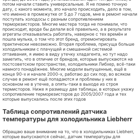
потом начали ставить универсальные. Я не помню точную
дату, с какого момента, это начало происходить, дело в том,
что именно в промежутке от 5 до 7 годов, мне в ремонт начали
поступать холодосы с разным сопротивлением
терморезисторов. Многие мастера тогда не понимали, что
происходит, вроде бы делали всё правильно, а в результате
агрегаты отказывались работать, наверное с тех времён и
пошла мулька, о том что этот бренд, отремонтировать
практически невозможно. Вторая проблема, присуща больше
холодильникам с плачущей и смешанной системой
оттаивания, я имею в виду утечку хладагента, но тут надо
заметить, что в отличие от брендов, которые выпускаются на
постсоветском пространстве, холодильники Либхер, всё-таки
намного понадёжнее. Многие модели выпущенные, ещё в
конце 90-х и начале 2000-х, работаю до сих пор, во всяком
случае в ремонт ещё попадаются и проблемы у них в
основном не в утечке, а опять-таки в выходе из строя
термисторов. Ниже я размещу две таблицы, в которых укажу
сопротивление терморезисторов до 2005/2007 года и тех
которые выпускались после этих годов
Таблица сопротивлений датчика
температуры для холодильника Liebherr
Обращаю ваше внимание на то, что в холодильниках Liebherr,
которые выпускаются сейчас, датчик температуры для