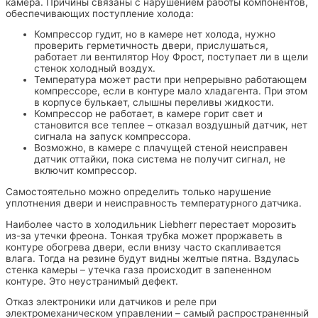
камера. Причины связаны с нарушением работы компонентов,
обеспечивающих поступление холода:
Компрессор гудит, но в камере нет холода, нужно
проверить герметичность двери, прислушаться,
работает ли вентилятор Ноу Фрост, поступает ли в щели
стенок холодный воздух.
Температура может расти при непрерывно работающем
компрессоре, если в контуре мало хладагента. При этом
в корпусе булькает, слышны переливы жидкости.
Компрессор не работает, в камере горит свет и
становится все теплее – отказал воздушный датчик, нет
сигнала на запуск компрессора.
Возможно, в камере с плачущей стеной неисправен
датчик оттайки, пока система не получит сигнал, не
включит компрессор.
Самостоятельно можно определить только нарушение
уплотнения двери и неисправность температурного датчика.
Наиболее часто в холодильник Liebherr перестает морозить
из-за утечки фреона. Тонкая трубка может проржаветь в
контуре обогрева двери, если внизу часто скапливается
влага. Тогда на резине будут видны желтые пятна. Вздулась
стенка камеры – утечка газа происходит в запененном
контуре. Это неустранимый дефект.
Отказ электроники или датчиков и реле при
электромеханическом управлении – самый распространенный