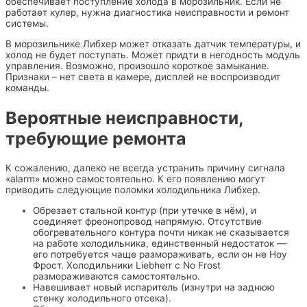
обеспечивает поступление холода в морозильник. Если не
работает кулер, нужна диагностика неисправности и ремонт
системы.
В морозильнике Либхер может отказать датчик температуры, и
холод не будет поступать. Может придти в негодность модуль
управления. Возможно, произошло короткое замыкание.
Признаки – нет света в камере, дисплей не воспроизводит
команды.
Вероятные неисправности,
требующие ремонта
К сожалению, далеко не всегда устранить причину сигнала
«alarm» можно самостоятельно. К его появлению могут
приводить следующие поломки холодильника Либхер.
Обрезает стальной контур (при утечке в нём), и
соединяет фреонопровод напрямую. Отсутствие
обогревательного контура почти никак не сказывается
на работе холодильника, единственный недостаток —
его потребуется чаще размораживать, если он не Ноу
Фрост. Холодильники Liebherr с No Frost
размораживаются самостоятельно.
Навешивает новый испаритель (изнутри на заднюю
стенку холодильного отсека).