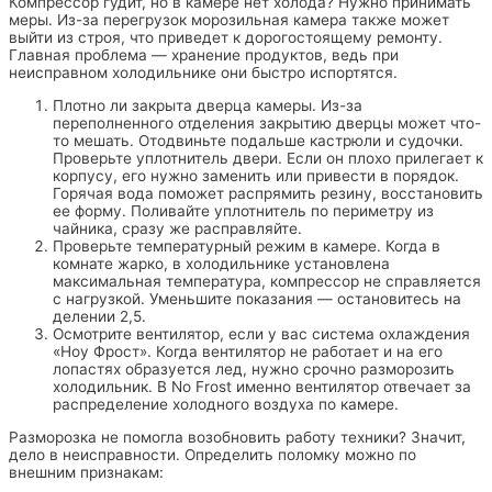
Компрессор гудит, но в камере нет холода? Нужно принимать
меры. Из-за перегрузок морозильная камера также может
выйти из строя, что приведет к дорогостоящему ремонту.
Главная проблема — хранение продуктов, ведь при
неисправном холодильнике они быстро испортятся.
Плотно ли закрыта дверца камеры. Из-за
переполненного отделения закрытию дверцы может что-
то мешать. Отодвиньте подальше кастрюли и судочки.
Проверьте уплотнитель двери. Если он плохо прилегает к
корпусу, его нужно заменить или привести в порядок.
Горячая вода поможет распрямить резину, восстановить
ее форму. Поливайте уплотнитель по периметру из
чайника, сразу же расправляйте.
Проверьте температурный режим в камере. Когда в
комнате жарко, в холодильнике установлена
максимальная температура, компрессор не справляется
с нагрузкой. Уменьшите показания — остановитесь на
делении 2,5.
Осмотрите вентилятор, если у вас система охлаждения
«Ноу Фрост». Когда вентилятор не работает и на его
лопастях образуется лед, нужно срочно разморозить
холодильник. В No Frost именно вентилятор отвечает за
распределение холодного воздуха по камере.
Разморозка не помогла возобновить работу техники? Значит,
дело в неисправности. Определить поломку можно по
внешним признакам: