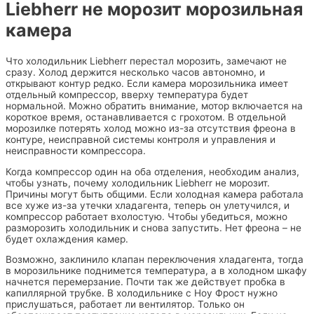
Liebherr не морозит морозильная
камера
Что холодильник Liebherr перестал морозить, замечают не
сразу. Холод держится несколько часов автономно, и
открывают контур редко. Если камера морозильника имеет
отдельный компрессор, вверху температура будет
нормальной. Можно обратить внимание, мотор включается на
короткое время, останавливается с грохотом. В отдельной
морозилке потерять холод можно из-за отсутствия фреона в
контуре, неисправной системы контроля и управления и
неисправности компрессора.
Когда компрессор один на оба отделения, необходим анализ,
чтобы узнать, почему холодильник Liebherr не морозит.
Причины могут быть общими. Если холодная камера работала
все хуже из-за утечки хладагента, теперь он улетучился, и
компрессор работает вхолостую. Чтобы убедиться, можно
разморозить холодильник и снова запустить. Нет фреона – не
будет охлаждения камер.
Возможно, заклинило клапан переключения хладагента, тогда
в морозильнике поднимется температура, а в холодном шкафу
начнется перемерзание. Почти так же действует пробка в
капиллярной трубке. В холодильнике с Ноу Фрост нужно
прислушаться, работает ли вентилятор. Только он