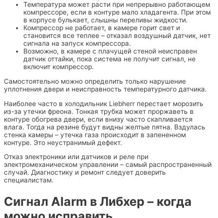
Температура может расти при непрерывно работающем
компрессоре, если в контуре мало хладагента. При этом
в корпусе булькает, слышны переливы жидкости.
Компрессор не работает, в камере горит свет и
становится все теплее – отказал воздушный датчик, нет
сигнала на запуск компрессора.
Возможно, в камере с плачущей стеной неисправен
датчик оттайки, пока система не получит сигнал, не
включит компрессор.
Самостоятельно можно определить только нарушение
уплотнения двери и неисправность температурного датчика.
Наиболее часто в холодильник Liebherr перестает морозить
из-за утечки фреона. Тонкая трубка может проржаветь в
контуре обогрева двери, если внизу часто скапливается
влага. Тогда на резине будут видны желтые пятна. Вздулась
стенка камеры – утечка газа происходит в запененном
контуре. Это неустранимый дефект.
Отказ электроники или датчиков и реле при
электромеханическом управлении – самый распространенный
случай. Диагностику и ремонт следует доверить
специалистам.
Сигнал Alarm в Либхер – когда
можно исправить