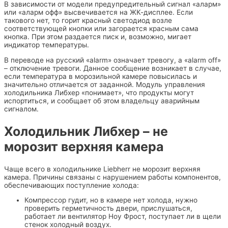
В зависимости от модели предупредительный сигнал «аларм»
или «аларм офф» высвечивается на ЖК-дисплее. Если
такового нет, то горит красный светодиод возле
соответствующей кнопки или загорается красным сама
кнопка. При этом раздается писк и, возможно, мигает
индикатор температуры.
В переводе на русский «alarm» означает тревогу, а «alarm off»
– отключение тревоги. Данное сообщение возникает в случае,
если температура в морозильной камере повысилась и
значительно отличается от заданной. Модуль управления
холодильника Либхер «понимает», что продукты могут
испортиться, и сообщает об этом владельцу аварийным
сигналом.
Холодильник Либхер – не
морозит верхняя камера
Чаще всего в холодильнике Liebherr не морозит верхняя
камера. Причины связаны с нарушением работы компонентов,
обеспечивающих поступление холода:
Компрессор гудит, но в камере нет холода, нужно
проверить герметичность двери, прислушаться,
работает ли вентилятор Ноу Фрост, поступает ли в щели
стенок холодный воздух.