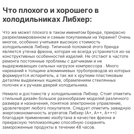
Что плохого и хорошего в
холодильниках Либхер:
Что же может плохого в таком именитом бренде, прекрасно
разрекламированном и самым покупаемым на Украине? Очень
многое, особенно учитывая высокую стоимость
холодильников Либхер. Типичной поломкой этого бренда
является утечка фреона, которая не всегда устраняется из-за
конструктивных особенностей изделий. Не отстают в частоте
ремонта постоянные проблемы с датчиками и не
выдерживающих сильных нагрузок компрессора . Много
нареканий к толщине алюминиевых трубопроводов из которых
формируется испаритель, а так же к хрупким пластиковым
деталям выдвижных ящиков, обрамлениям стеклянных
полочек и к ручкам дверей холодильника.
Немало и достоинств у холодильников Либхер. Стоит отметить
стильный дизайн большое разнообразие моделей различного
размера и назначения, понятное электронное управление,
удовлетворят любого покупателя. Следует отметить завидную
энергоэкономичность агрегатов Либхер (А+, А++, А+++)
благодаря применению изобутана в качестве фреона и
прекрасную теплоизоляцию способную сохранять
замороженные продукты в течении 48 часов.