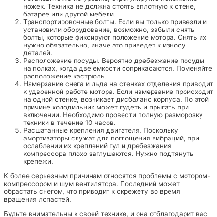
ножек. Техника не должна стоять вплотную к стене,
батарее или другой мебели.
Транспортировочные болты. Если вы только привезли и
установили оборудование, возможно, забыли снять
болты, которые фиксируют положение мотора. Снять их
нужно обязательно, иначе это приведет к износу
деталей.
Расположение посуды. Вероятно дребезжание посуды
на полках, когда две емкости соприкасаются. Поменяйте
расположение кастрюль.
Намерзание снега и льда на стенках отделения приводит
к удвоенной работе мотора. Если намерзание происходит
на одной стенке, возникает дисбаланс корпуса. По этой
причине холодильник может гудеть и прыгать при
включении. Необходимо провести полную разморозку
техники в течение 10 часов.
Расшатанные крепления двигателя. Поскольку
амортизаторы служат для поглощения вибраций, при
ослаблении их креплений гул и дребезжания
компрессора плохо заглушаются. Нужно подтянуть
крепежи.
К более серьезным причинам относятся проблемы с мотором-
компрессором и шум вентилятора. Последний может
обрастать снегом, что приводит к скрежету во время
вращения лопастей.
Будьте внимательны к своей технике, и она отблагодарит вас